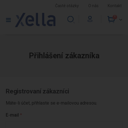
Časté otázky
O nás
Kontakt
0
položky
Přepnout
Cart
navigaci
Přihlášení zákazníka
Registrovaní zákazníci
Máte-li účet, přihlaste se e-mailovou adresou.
E-mail