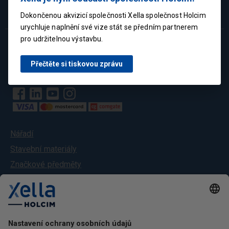
Dokončenou akvizicí společnosti Xella společnost Holcim
urychluje naplnění své vize stát se předním partnerem
pro udržitelnou výstavbu.
Přečtěte si tiskovou zprávu
Nářadí
Stavební materiály
Značkové předměty
Služby
O nás
Kontakt