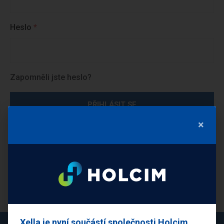
Heslo
Zapomněli jste heslo?
PŘIHLÁSIT SE
×
Xella je nyní součástí společnosti Holcim.