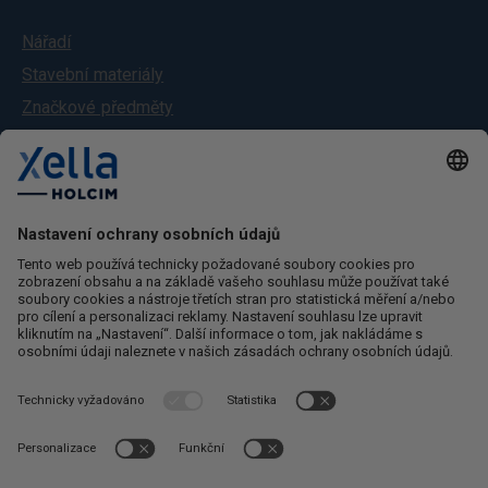
Nářadí
Stavební materiály
Značkové předměty
Služby
O nás
Kontakt
Ochrana osobních údajů
Obchodní podmínky
Reklamační řád
Odstoupení od smlouvy
Kontaktujte nás
Zákaznický servis
+420 724 893 640