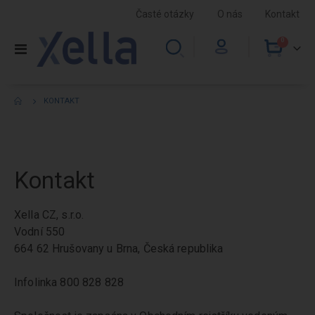
Časté otázky
O nás
Kontakt
0
položky
Přepnout
Cart
navigaci
KONTAKT
Kontakt
Xella CZ, s.r.o.
Vodní 550
664 62 Hrušovany u Brna, Česká republika
Infolinka 800 828 828