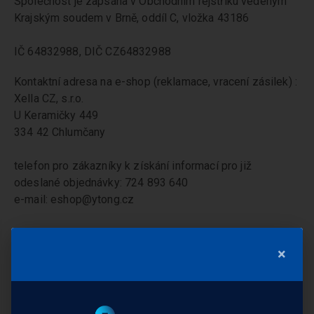
Společnost je zapsána v Obchodním rejstříku vedeným
Krajským soudem v Brně, oddíl C, vložka 43186
IČ 64832988, DIČ CZ64832988
Kontaktní adresa na e-shop (reklamace, vracení zásilek) :
Xella CZ, s.r.o.
U Keramičky 449
334 42 Chlumčany
telefon pro zákazníky k získání informací pro již
odeslané objednávky: 724 893 640
e-mail: eshop@ytong.cz
×
Kontaktujte nás
Zákaznický servis