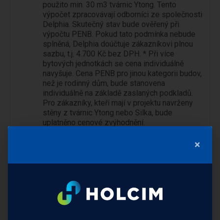
použito min. 30 m3 tvárnic Ytong. Tento
výpočet zpracovávají odborníci ze společnosti
Delphia. Skutečný stav bude ověřený při
výpočtu PENB. Pokud tato podmínka nebude
splněná, Delphia doúčtuje zákazníkovi plnou
sazbu, t.j. 4.700 Kč bez DPH. * Při více
bytových jednotkách se cena individuálně
navyšuje. Cena PENB pro jinou kategorii budov,
než je rodinný dům, bude stanovena
individuálně na základě zaslaných podkladů.
Pro zákazníky, kteří mají v projektu navrženy
stěny z tvárnic Ytong nebo Silka, bude
uplatněno cenové zvýhodnění.
×
Popis produktu
Mohlo by vás
zajímat