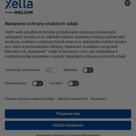
O nás
Kontakt
Ochrana osobních údajů
Obchodní podmínky
Reklamační řád
Odstoupení od smlouvy
Kontaktujte nás
Zákaznický servis
+420 724 893 640
(7:00 - 15:00)
eshop@ytong.cz
Copyright © Xella Group. All rights reserved.