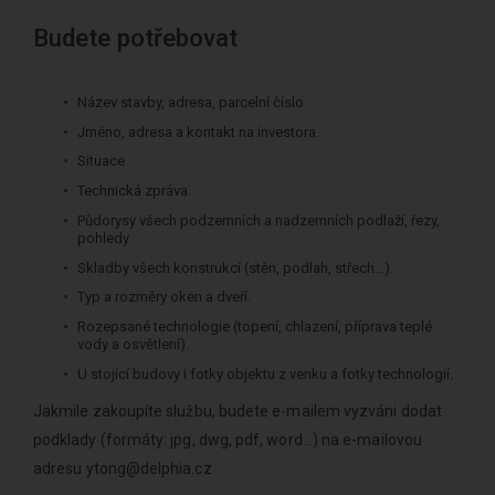
Budete potřebovat
Název stavby, adresa, parcelní číslo
Jméno, adresa a kontakt na investora.
Situace
Technická zpráva.
Půdorysy všech podzemních a nadzemních podlaží, řezy,
pohledy.
Skladby všech konstrukcí (stěn, podlah, střech...).
Typ a rozměry oken a dveří.
Rozepsané technologie (topení, chlazení, příprava teplé
vody a osvětlení).
U stojící budovy i fotky objektu z venku a fotky technologií.
Jakmile zakoupíte službu, budete e-mailem vyzváni dodat
podklady (formáty: jpg, dwg, pdf, word...) na e-mailovou
adresu
ytong@delphia.cz