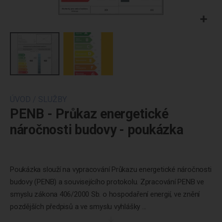
Přeskočit
na
ÚVOD
/
SLUŽBY
začátek
PENB - Průkaz energetické
galerie
náročnosti budovy - poukázka
obrázků
Poukázka slouží na vypracování Průkazu energetické náročnosti
budovy (PENB) a souvisejícího protokolu. Zpracování PENB ve
smyslu zákona 406/2000 Sb. o hospodaření energií, ve znění
pozdějších předpisů a ve smyslu vyhlášky ...