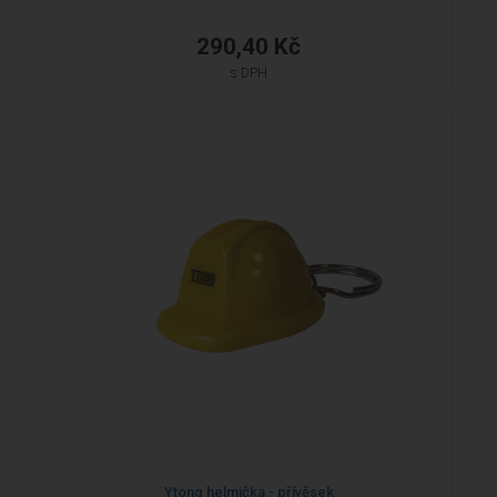
290,40 Kč
s DPH
Ytong helmička - přívěsek