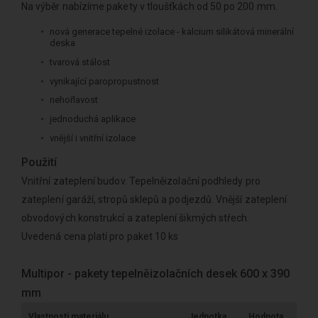
Na výběr nabízíme pakety v tloušťkách od 50 po 200 mm.
nová generace tepelné izolace - kalcium silikátová minerální
deska
tvarová stálost
vynikající paropropustnost
nehořlavost
jednoduchá aplikace
vnější i vnitřní izolace
Použití
Vnitřní zateplení budov. Tepelněizolační podhledy pro
zateplení garáží, stropů sklepů a podjezdů. Vnější zateplení
obvodových konstrukcí a zateplení šikmých střech.
Uvedená cena platí pro paket 10 ks
Multipor - pakety tepelněizolačních desek 600 x 390
mm
Vlastnosti materiálu
Jednotka
Hodnota