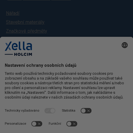
Nářadí
Stavební materiály
Značkové předměty
Služby
O nás
Kontakt
Ochrana osobních údajů
Obchodní podmínky
Reklamační řád
Odstoupení od smlouvy
Kontaktujte nás
Zákaznický servis
+420 724 893 640