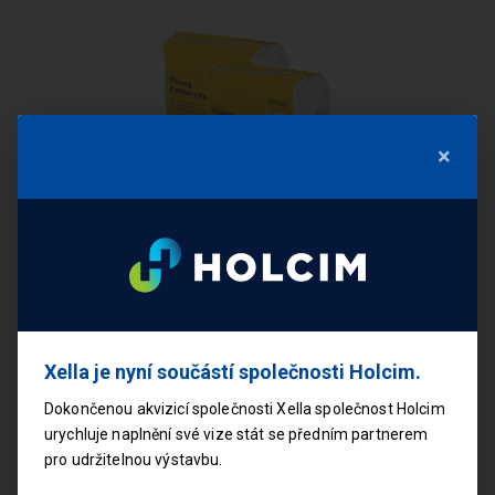
×
Ytong vnitřní stěrka hlazená 20 kg
Xella je nyní součástí společnosti Holcim.
Dokončenou akvizicí společnosti Xella společnost Holcim
611,10 Kč
urychluje naplnění své vize stát se předním partnerem
s DPH
pro udržitelnou výstavbu.