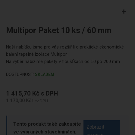
Přeskočit
na
Multipor Paket 10 ks / 60 mm
začátek
galerie
Naši nabídku jsme pro vás rozšířili o praktické ekonomické
obrázků
balení tepelné izolace Multipor.
Na výběr nabízíme pakety v tloušťkách od 50 po 200 mm.
DOSTUPNOST:
SKLADEM
1 415,70 Kč
1 170,00 Kč
Tento produkt také zakoupíte
Zobrazit
ve vybraných stavebninách.
seznam