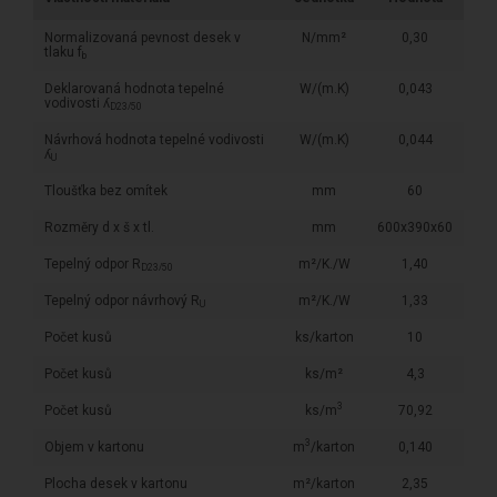
Normalizovaná pevnost desek v
N/mm²
0,30
tlaku f
b
Deklarovaná hodnota tepelné
W/(m.K)
0,043
vodivosti ʎ
D23/50
Návrhová hodnota tepelné vodivosti
W/(m.K)
0,044
ʎ
U
Tloušťka bez omítek
mm
60
Rozměry d x š x tl.
mm
600x390x60
Tepelný odpor R
m²/K./W
1,40
D23/50
Tepelný odpor návrhový R
m²/K./W
1,33
U
Počet kusů
ks/karton
10
Počet kusů
ks/m²
4,3
3
Počet kusů
ks/m
70,92
3
Objem v kartonu
m
/karton
0,140
Plocha desek v kartonu
m²/karton
2,35