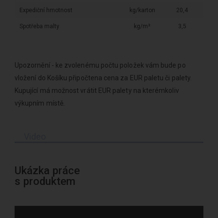
Expediční hmotnost
kg/karton
20,4
Spotřeba malty
kg/m²
3,5
Upozornění - ke zvolenému počtu položek vám bude po
vložení do Košíku připočtena cena za EUR paletu či palety.
Kupující má možnost vrátit EUR palety na kterémkoliv
výkupním místě.
Video
Ukázka práce
s produktem