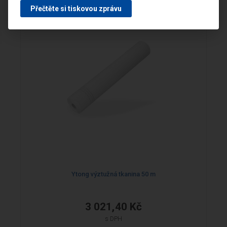
Přečtěte si tiskovou zprávu
Ytong výztužná tkanina 50 m
3 021,40 Kč
s DPH