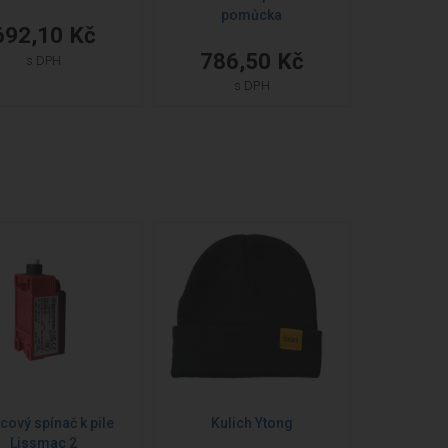
pomůcka
692,10 Kč
786,50 Kč
s DPH
s DPH
cový spínač k pile
Kulich Ytong
Lissmac 2