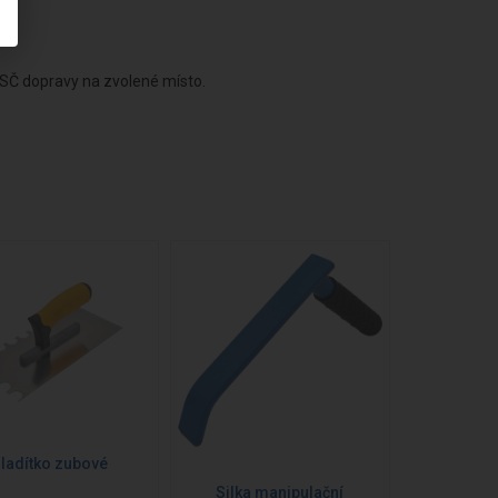
SČ dopravy na zvolené místo.
ladítko zubové
Silka manipulační