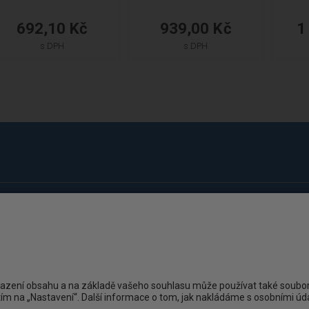
692,10 Kč
1
939,00 Kč
s DPH
s DPH
Kont
O nás
Zákazni
Kontakt
+4
Ochrana osobních údajů
Obchodní podmínky
es