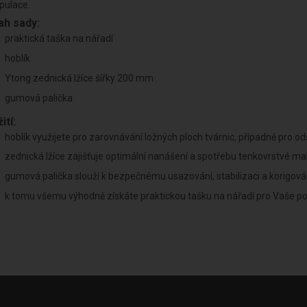
pulace.
h sady:
praktická taška na nářadí
hoblík
Ytong zednická lžíce šířky 200 mm
gumová palička
ití:
hoblík využijete pro zarovnávání ložných ploch tvárnic, případně pro o
zednická lžíce zajišťuje optimální nanášení a spotřebu tenkovrstvé ma
gumová palička slouží k bezpečnému usazování, stabilizaci a korigová
k tomu všemu výhodně získáte praktickou tašku na nářadí pro Vaše po