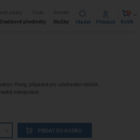
0
asté otázky
O nás
Kontakt
položk
Cart
Značkové předměty
Služby
várnic Ytong, případně pro odstranění větších
Snadná manipulace.
PŘIDAT DO KOŠÍKU