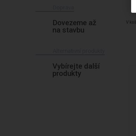
Doprava
Dovezeme až
V ko
na stavbu
Alternativní produkty
Vybírejte další
produkty