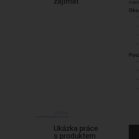
zajímat
mani
Obsa
Použ
Video
Ukázka práce
s produktem