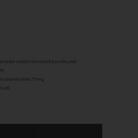
dstranění větších nerovností povrchu stěn
lty
ní usazení prvků Ytong
hodlí