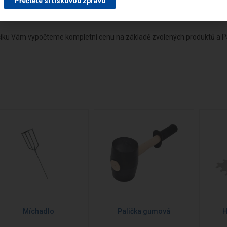
Přečtěte si tiskovou zprávu
šíku Vám vypočteme kompletní cenu na základě zvolených produktů a P
Míchadlo
Palička gumová
H