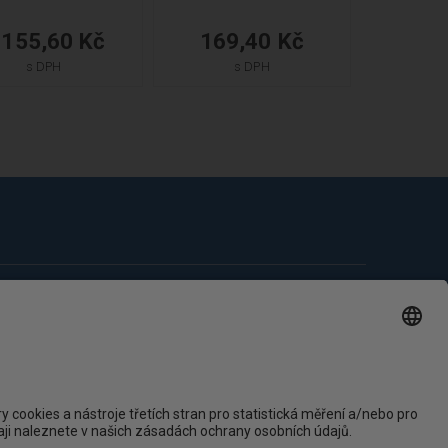
 155,60 Kč
169,40 Kč
s DPH
s DPH
aktujte nás
cký servis
20 724 893 640
(7:00 - 15:00)
hop@ytong.cz