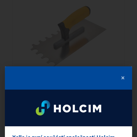
×
Hladítko zubové
692,10 Kč
s DPH