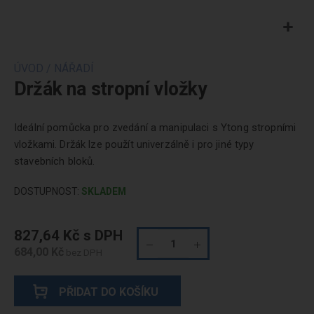
Přeskočit
na
ÚVOD
/
NÁŘADÍ
začátek
Držák na stropní vložky
galerie
obrázků
Ideální pomůcka pro zvedání a manipulaci s Ytong stropními
vložkami. Držák lze použít univerzálně i pro jiné typy
stavebních bloků.
DOSTUPNOST:
SKLADEM
827,64 Kč
684,00 Kč
PŘIDAT DO KOŠÍKU