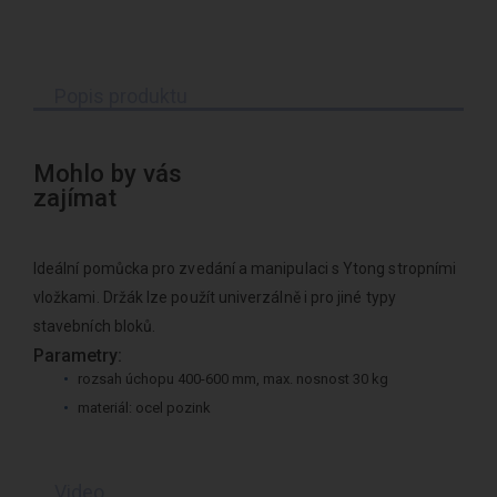
Popis produktu
Mohlo by vás
zajímat
Ideální pomůcka pro zvedání a manipulaci s Ytong stropními
vložkami. Držák lze použít univerzálně i pro jiné typy
stavebních bloků.
Parametry:
rozsah úchopu 400-600 mm, max. nosnost 30 kg
materiál: ocel pozink
Video