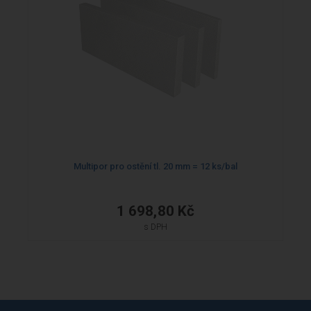
Multipor pro ostění tl. 20 mm = 12 ks/bal
1 698,80 Kč
s DPH