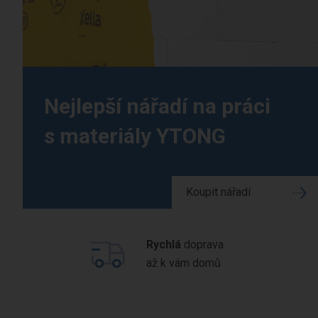
Nejlepší nářadí na práci
s materiály YTONG
Koupit nářadí
Rychlá
doprava
až k vám domů