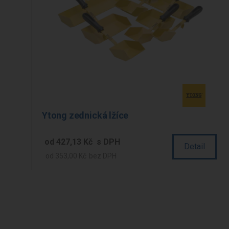
Ytong zednická lžíce
od
427,13 Kč
Detail
od
353,00 Kč