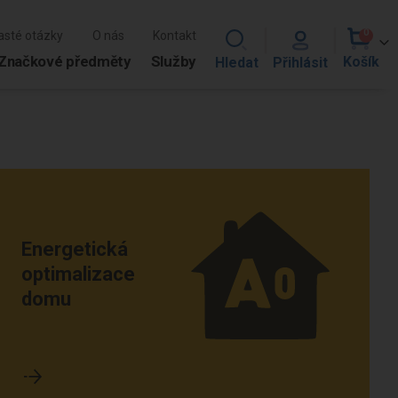
0
asté otázky
O nás
Kontakt
položk
Cart
Značkové předměty
Služby
Energetická
optimalizace
domu