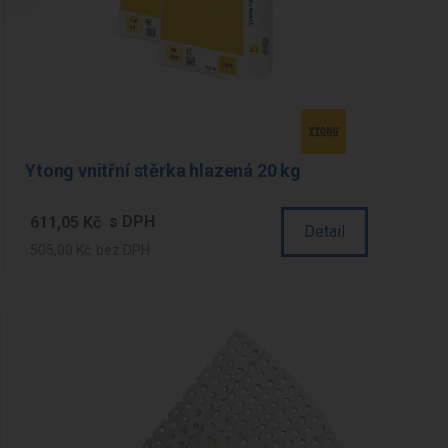
Ytong vnitřní stěrka hlazená 20 kg
611,05 Kč
Detail
505,00 Kč